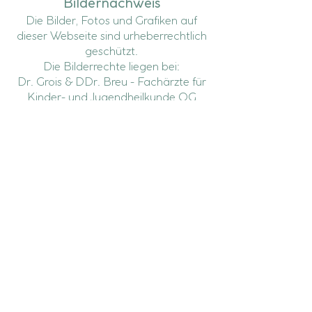
Bildernachweis
Die Bilder, Fotos und Grafiken auf
dieser Webseite sind urheberrechtlich
geschützt.
Die Bilderrechte liegen bei:
Dr. Grois & DDr. Breu - Fachärzte für
Kinder- und Jugendheilkunde OG
Alle Texte sind urheberrechtlich
geschützt.
Quelle: Erstellt mit dem
Impressum
Generator
von AdSimple